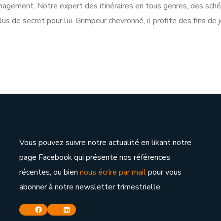
gement. Notre expert des itinéraires en tous genres, des schém
s de secret pour lui. Grimpeur chevronné, il profite des fins de j
Vous pouvez suivre notre actualité en likant notre
page Facebook qui présente nos références
récentes, ou bien
nous écrire par mail
pour vous
abonner à notre newsletter trimestrielle.
Facebook
Linkedin