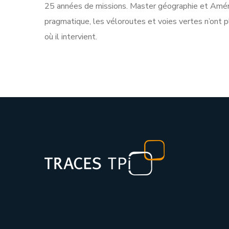
25 années de missions. Master géographie et Aména
pragmatique, les véloroutes et voies vertes n’ont plu
où il intervient.