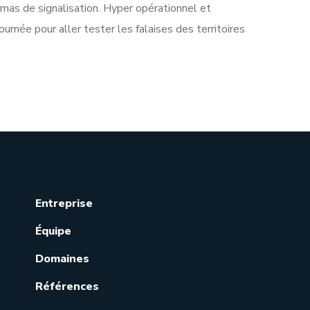
as de signalisation. Hyper opérationnel et
ournée pour aller tester les falaises des territoires
Entreprise
Équipe
Domaines
Références