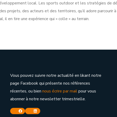
éveloppement local. Les sports outdoor et les stratégies de dé
es projets, des acteurs et des territoires, qu’il adore parcouri
 il en tire une expérience qui « colle » au terrain.
Vous pouvez suivre notre actualité en likant notre
page Facebook qui présente nos références
récentes, ou bien
nous écrire par mail
pour vous
abonner à notre newsletter trimestrielle.
Facebook
Linkedin