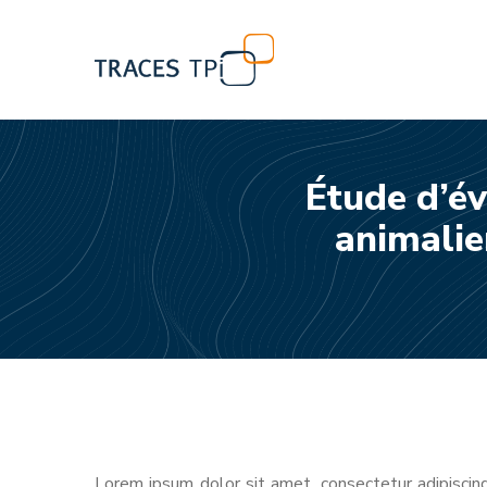
Étude d’é
animali
Lorem ipsum dolor sit amet, consectetur adipiscing