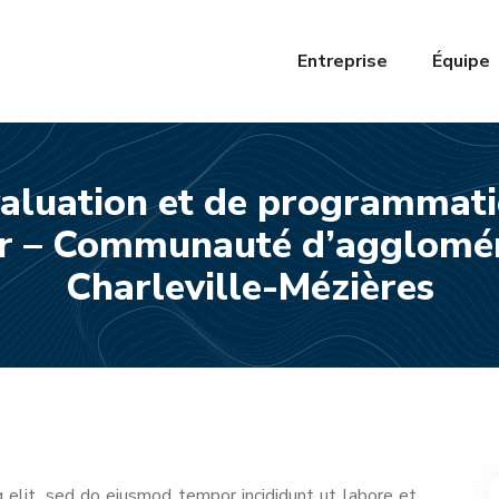
Entreprise
Équipe
valuation et de programmati
er – Communauté d’agglomér
Charleville-Mézières
 elit, sed do eiusmod tempor incididunt ut labore et